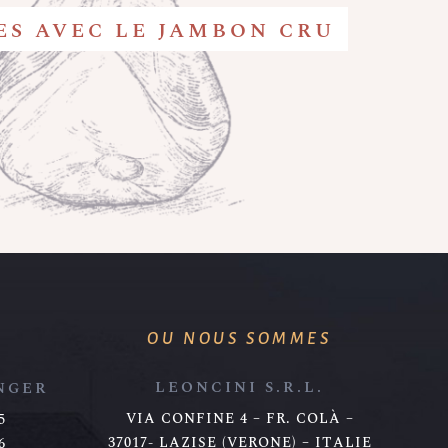
ES AVEC LE JAMBON CRU
OU NOUS SOMMES
LEONCINI S.R.L.
NGER
VIA CONFINE 4 – FR. COLÀ –
5
37017- LAZISE (VERONE) – ITALIE
6