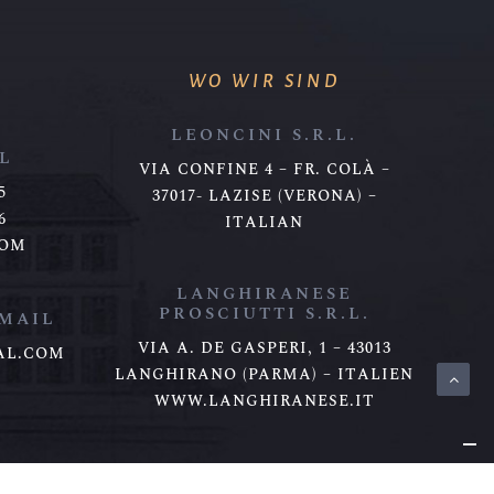
WO WIR SIND
LEONCINI S.R.L.
L
VIA CONFINE 4 – FR. COLÀ –
5
37017- LAZISE (VERONA) –
6
ITALIAN
COM
LANGHIRANESE
PROSCIUTTI S.R.L.
-MAIL
VIA A. DE GASPERI, 1 – 43013
AL.COM
LANGHIRANO (PARMA) – ITALIEN
WWW.LANGHIRANESE.IT