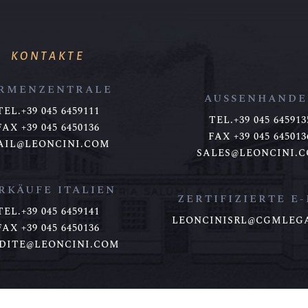
KONTAKTE
IRMENZENTRALE
AUSSENHANDE
TEL.+39 045 6459111
TEL.+39 045 645913
FAX +39 045 6450136
FAX +39 045 645013
AIL@LEONCINI.COM
SALES@LEONCINI.
RKÄUFE ITALIEN
ZERTIFIZIERTE E
TEL.+39 045 6459141
LEONCINISRL@CGMLEG
FAX +39 045 6450136
DITE@LEONCINI.COM