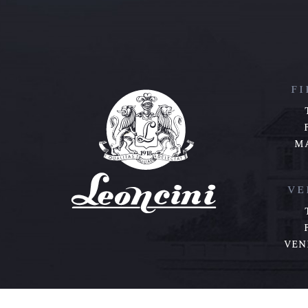
F
M
VE
VEN