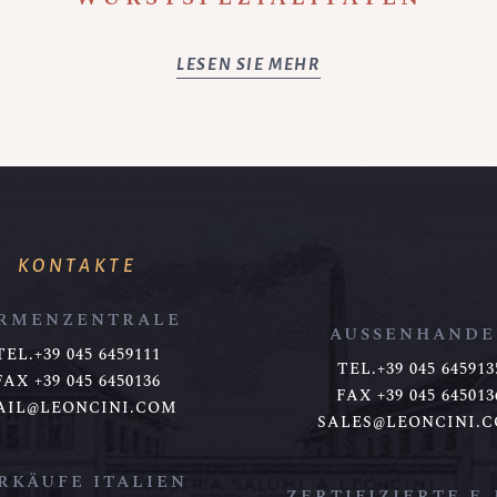
LESEN SIE MEHR
KONTAKTE
IRMENZENTRALE
AUSSENHANDE
TEL.+39 045 6459111
TEL.+39 045 645913
FAX +39 045 6450136
FAX +39 045 645013
AIL@LEONCINI.COM
SALES@LEONCINI.
RKÄUFE ITALIEN
ZERTIFIZIERTE E