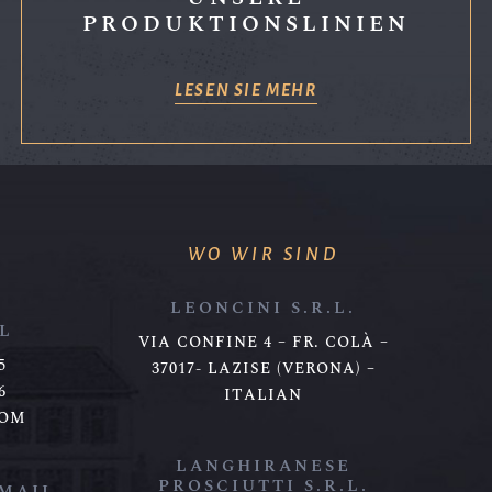
PRODUKTIONSLINIEN
LESEN SIE MEHR
WO WIR SIND
LEONCINI S.R.L.
L
VIA CONFINE 4 – FR. COLÀ –
5
37017- LAZISE (VERONA) –
6
ITALIAN
COM
LANGHIRANESE
PROSCIUTTI S.R.L.
-MAIL