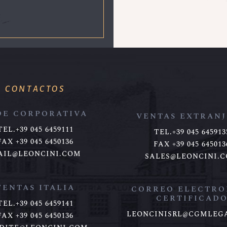
CONTACTOS
DE CORPORATIVA
VENTAS EXTRAN
TEL.+39 045 6459111
TEL.+39 045 645913
FAX +39 045 6450136
FAX +39 045 645013
AIL@LEONCINI.COM
SALES@LEONCINI.
VENTAS ITALIA
CORREO ELECTRO
CERTIFICAD
TEL.+39 045 6459141
LEONCINISRL@CGMLEG
FAX +39 045 6450136