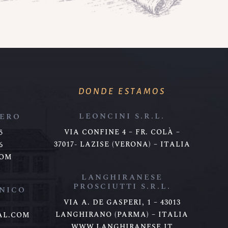
DONDE ESTAMOS
LEONCINI S.R.L.
JERO
VIA CONFINE 4 – FR. COLÀ –
5
37017- LAZISE (VERONA) – ITALIA
6
COM
LANGHIRANESE
PROSCIUTTI S.R.L.
NICO
O
VIA A. DE GASPERI, 1 – 43013
LANGHIRANO (PARMA) – ITALIA
AL.COM
WWW.LANGHIRANESE.IT